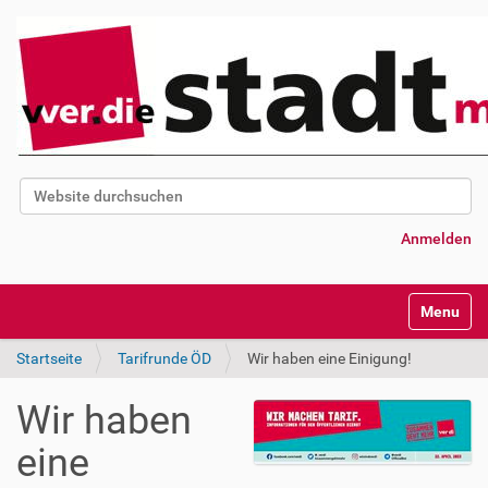
Website durchsuchen
Erweiterte Suche…
Anmelden
Navigatio
Startseite
Tarifrunde ÖD
Wir haben eine Einigung!
Wir haben
eine