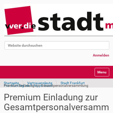
Website durchsuchen
Erweiterte Suche…
Anmelden
Navigatio
Startseite
Vertrauensleute
Stadt Frankfurt
Frankfurt leg' 'ne Schippe drauf!
Premium Einladung zur Gesamtpersonalversammlung
Premium Einladung zur
Gesamtpersonalversamm