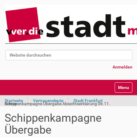
Website durchsuchen
Erweiterte Suche…
Anmelden
Navigatio
Startseite
Vertrauensleute
Stadt Frankfurt
Schippenkampagne Übergabe Absichtserklärung 06.11. Römer
Schippenkampagne
Übergabe